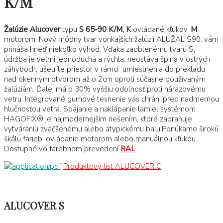
K/M
Žalúzie Alucover
typu
S 65-90 K/M,
K
ovládané kľukov,
M
motorom. Nový módny tvar vonkajších žalúzií ALUŽAL S90, vám
prináša hneď niekoľko výhod. Vďaka zaoblenému tvaru S,
údržba je veľmi jednoduchá a rýchla, neostáva špina v ostrých
záhyboch, ušetríte priestor v rámci umiestnenia do prekladu
nad okenným otvorom až o 2cm oproti súčasne používaným
žalúziám. Ďalej má o 30% vyššiu odolnosť proti nárazovému
vetru. Integrované gumové tesnenie vás chráni pred nadmernou
hlučnosťou vetra. Spájanie a naklápanie lamiel systémom
HAGOFIX® je najmodernejším riešením, ktoré zabraňuje
vytváraniu zväčšenému alebo atypickému balu.Ponúkame širokú
škálu farieb, ovládanie motorom alebo manuálnou kľukou.
Dostupné vo farebnom prevedení
RAL
Produktový list ALUCOVER C
ALUCOVER S