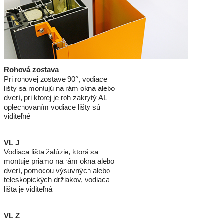
Rohová zostava
Pri rohovej zostave 90°, vodiace
lišty sa montujú na rám okna alebo
dverí, pri ktorej je roh zakrytý AL
oplechovaním vodiace lišty sú
viditeľné
VL J
Vodiaca lišta žalúzie, ktorá sa
montuje priamo na rám okna alebo
dverí, pomocou výsuvných alebo
teleskopických držiakov, vodiaca
lišta je viditeľná
VL Z