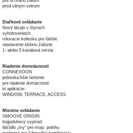
pre ochranu žalúzií
pred silným vetrom
Diaľkové ovládanie
Nový dizajn v štyroch
vyhotoveniach
rolovacie koliesko pre ľahšie
nastavenie sklonu žalúzie
1- alebo 5 kanálová verzia
Riadenie domnácnosti
CONNEXOON
jednoduchšie riešenie
pre riadenie domácnosti
tri aplikácie:
WINDOW, TERRACE, ACCESS
Miestne ovládanie
SMOOVE ORIGIN
trojpolohový vypínač
tlačidlo „my“ pre moju polohu
možnosť pre ľubovoľnú kombináciu