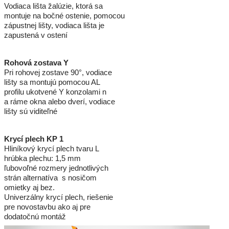
Vodiaca lišta žalúzie, ktorá sa
montuje na bočné ostenie, pomocou
zápustnej lišty, vodiaca lišta je
zapustená v ostení
Rohová zostava Y
Pri rohovej zostave 90°, vodiace
lišty sa montujú pomocou AL
profilu ukotvené Y konzolami n
a ráme okna alebo dverí, vodiace
lišty sú viditeľné
Krycí plech KP 1
Hliníkový krycí plech tvaru L
hrúbka plechu: 1,5 mm
ľubovoľné rozmery jednotlivých
strán alternatíva s nosičom
omietky aj bez.
Univerzálny krycí plech, riešenie
pre novostavbu ako aj pre
dodatočnú montáž